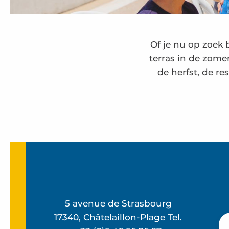
Of je nu op zoek 
terras in de zome
de herfst, de r
L'Atelier
Le Rivage - Bar de plage
L'Acadie Saint Victor - Restaurant met uitzicht o
Le Bugatti
Hoofdstuk 53
5 avenue de Strasbourg
De Zef'aim
17340, Châtelaillon-Plage Tel.
La P'tite Guinguette