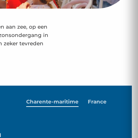
en aan zee, op een
e zonsondergang in
n zeker tevreden
Charente-maritime
France
d