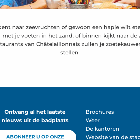
bent naar zeevruchten of gewoon een hapje wilt et
r met je voeten in het zand, of binnen kijkt naar d
estaurants van Châtelaillonnais zullen je zoetekauwe
stellen.
p zee
Ontvang al het laatste
Brochures
nieuws uit de badplaats
Weer
De kantoren
ABONNEER U OP ONZE
Website van de sta