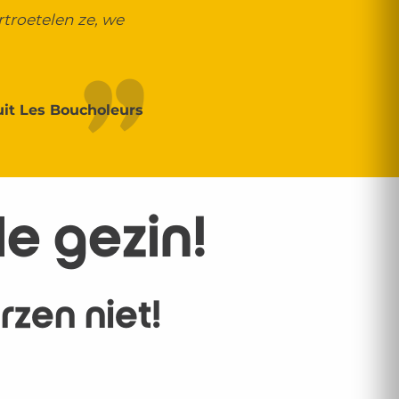
troetelen ze, we
it Les Boucholeurs
le gezin!
zen niet!