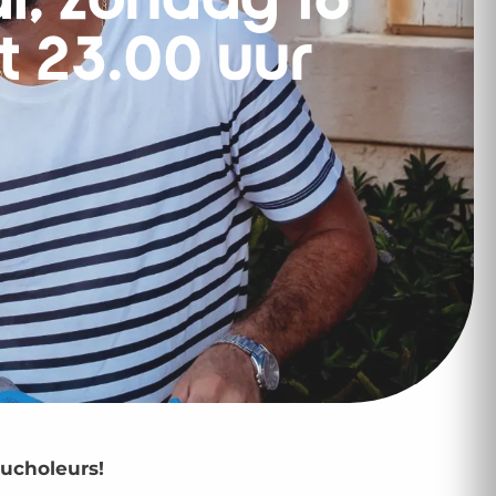
l, zondag 16
t 23.00 uur
oucholeurs!