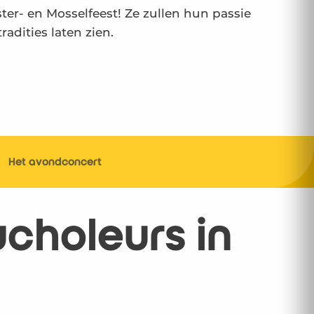
er- en Mosselfeest! Ze zullen hun passie
adities laten zien.
Het avondconcert
ucholeurs in