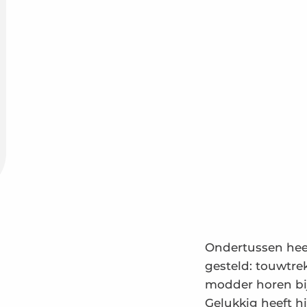
Ondertussen heef
gesteld: touwtre
modder horen bij
Gelukkig heeft hi