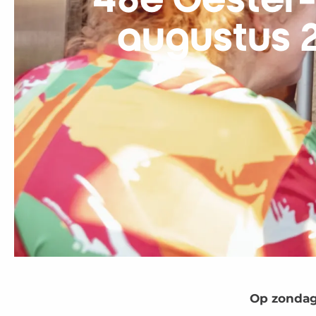
48e Oester-
augustus 2
Op zondag 