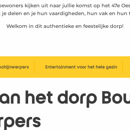
woners kijken uit naar jullie komst op het 47e Oest
je delen en je hun vaardigheden, hun vak en hun tr
Welkom in dit authentieke en feestelijke dorp!
schijnwerpers
Entertainment voor het hele gezin
van het dorp Bo
rpers