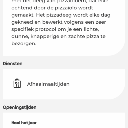
met het deeg van pizzabloem, dat elke 
ochtend door de pizzaiolo wordt 
gemaakt. Het pizzadeeg wordt elke dag 
gekneed en bewerkt volgens een zeer 
specifiek protocol om je een lichte, 
dunne, knapperige en zachte pizza te 
bezorgen.
Diensten
Afhaalmaaltijden
Openingstijden
Heel het jaar
Heel het jaar