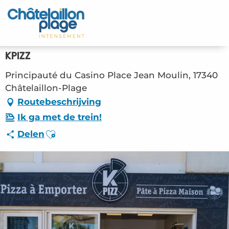
Aller
au
Home – NL
contenu
principal
Ontdek
KPIZZ
Activiteiten
Principauté du Casino Place Jean Moulin, 17340
Châtelaillon-Plage
Leven
Routebeschrijving
Ik ga met de trein!
Afspraken
Ajouter aux favoris
Delen
Uw verblijf - NL
RES – KPIZZ (Châtelaillon-Plage) #3484513