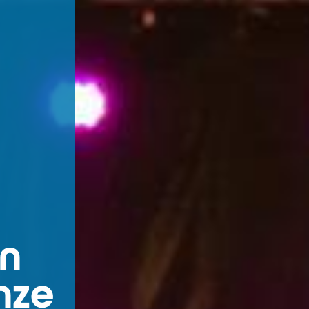
n
nze