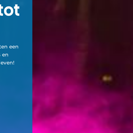
tot
sten een
s en
leven!