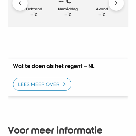
--
C
Ochtend
Namiddag
Avond
°
°
°
--
C
--
C
--
C
Wat te doen als het regent – NL
LEES MEER OVER
Voor meer informatie