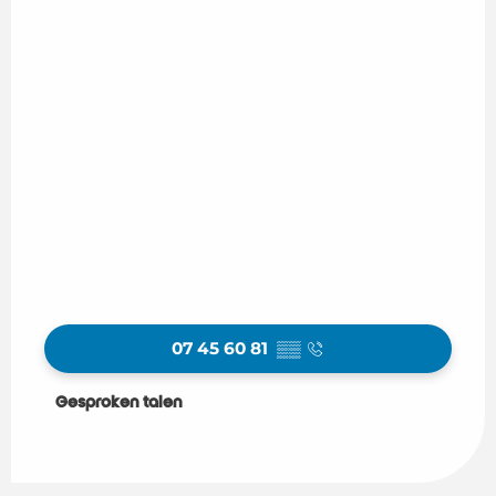
07 45 60 81
▒▒
Gesproken talen
Gesproken talen