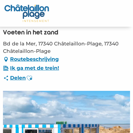
Aller
au
Home – NL
contenu
principal
Ontdek
Voeten in het zand
Activiteiten
Bd de la Mer, 17340 Châtelaillon-Plage, 17340
Châtelaillon-Plage
Leven
Routebeschrijving
Ik ga met de trein!
Afspraken
Ajouter aux favoris
Delen
Uw verblijf - NL
RES – Voeten in het zand (Châtelaillon-Plage)
#3791252