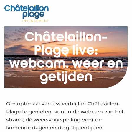
Aller
au
Home – NL
contenu
principal
Ontdek
Châtelaillon-
Activiteiten
Plage live:
Leven
webcam, weer en
Afspraken
getijden
Uw verblijf - NL
Châtelaillon-Plage live – NL
Om optimaal van uw verblijf in Châtelaillon-
Plage te genieten, kunt u de webcam van het
strand, de weersvoorspelling voor de
komende dagen en de getijdentijden