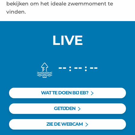
bekijken om het ideale zwemmoment te
vinden.
LIVE
--
--
--
:
:
WAT TE DOEN BIJ EB?
GETIJDEN
ZIE DE WEBCAM