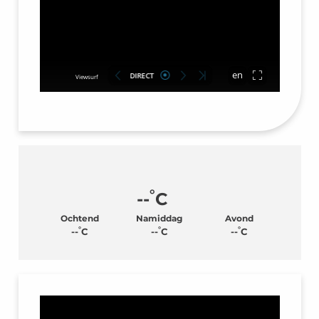
°
--
C
Ochtend
Namiddag
Avond
°
°
°
--
C
--
C
--
C