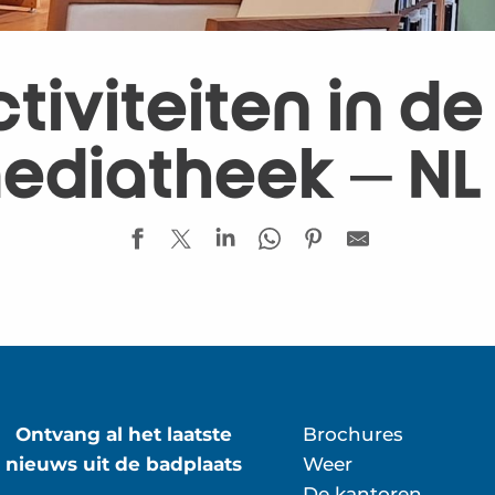
tiviteiten in de
ediatheek – NL
i
Ontvang al het laatste
Brochures
nieuws uit de badplaats
Weer
De kantoren