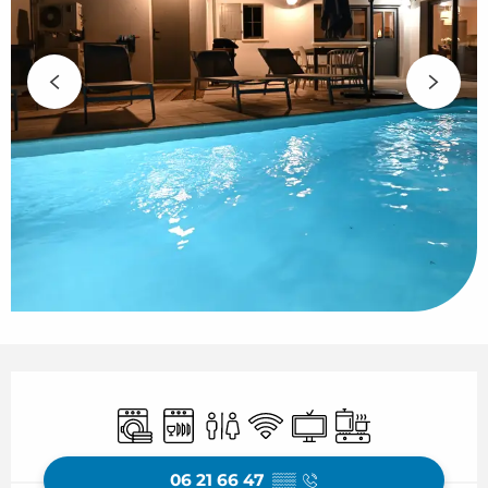
Openingstijden en contactgegeven
Wasmachine
Vaatwassers
Toiletten
Wifi
Televisie
Kookplaat
06 21 66 47
▒▒