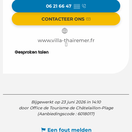
06 21 66 47
▒▒
CONTACTEER ONS
www.villa-thairemer.fr
Gesproken talen
Gesproken talen
Bijgewerkt op 23 juni 2026 in 14:10
door Office de Tourisme de Châtelaillon-Plage
(Aanbiedingscode :
6018017
)
Een fout melden