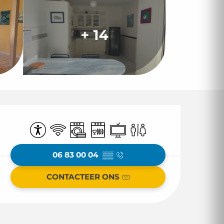
+ 14
Openingstijden en
Toegankelijkheid
Wifi
Wasmachine
Vaatwassers
Televisie
Toiletten
06 83 00 04
▒▒
CONTACTEER ONS