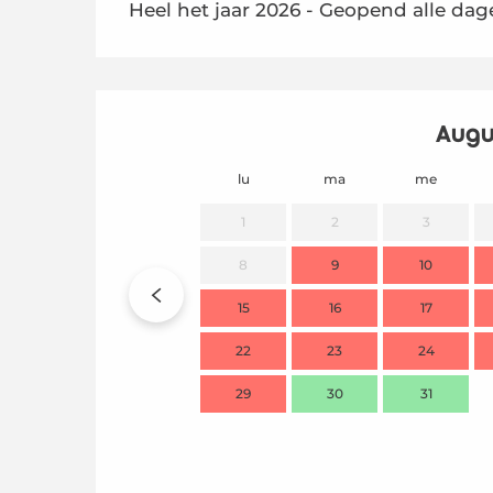
Heel het jaar 2026 - Geopend alle da
Augu
lu
ma
me
1
2
3
8
9
10
15
16
17
22
23
24
29
30
31