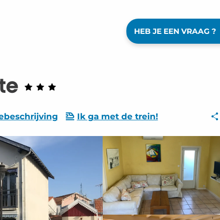
HEB JE EEN VRAAG ?
te
ebeschrijving
Ik ga met de trein!