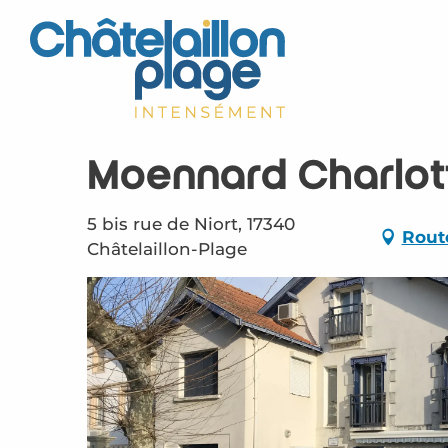
Aller
au
contenu
principal
Moennard Charlot
5 bis rue de Niort, 17340
Rout
Châtelaillon-Plage