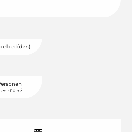
belbed(den)
Personen
2
ied : 110 m