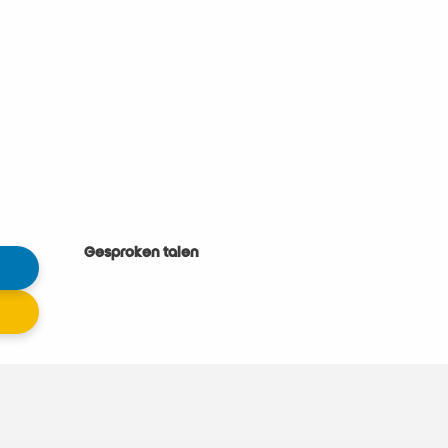
Gesproken talen
Gesproken talen