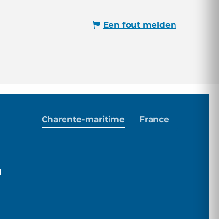
Een fout melden
Charente-maritime
France
d