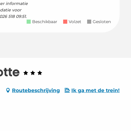
er informatie
datie voor
26 518 09:51.
Beschikbaar
Volzet
Gesloten
otte
Routebeschrijving
Ik ga met de trein!