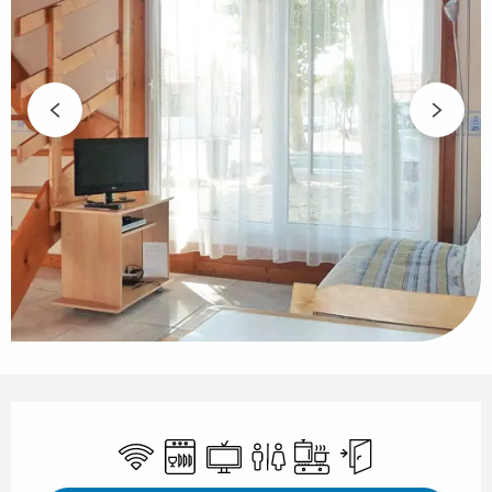
Openingstijden en contactgegeven
Wifi
Vaatwassers
Televisie
Toiletten
Kookplaat
Onafhankelijke 