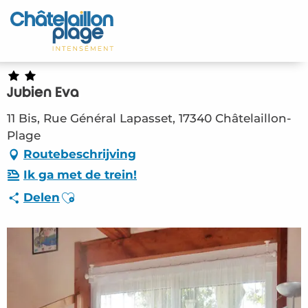
Aller
au
Home – NL
contenu
principal
Ontdek
Jubien Eva
Activiteiten
11 Bis, Rue Général Lapasset, 17340 Châtelaillon-
Leven
Plage
Routebeschrijving
Afspraken
Ik ga met de trein!
Ajouter aux favoris
Delen
Uw verblijf - NL
HLO – Jubien Eva (Châtelaillon-Plage)
#2808362