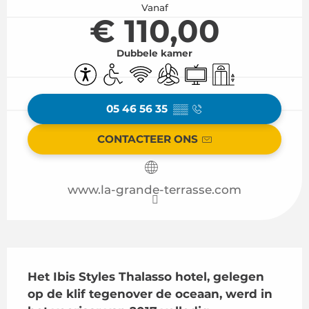
Vanaf
€ 110,00
Dubbele kamer
Toegankelijkheid
Toegang voor gehandicapten
Wifi
Met airco
Televisie
Lift
05 46 56 35
▒▒
CONTACTEER ONS
www.la-grande-terrasse.com
Beschrijving
Het Ibis Styles Thalasso hotel, gelegen 
op de klif tegenover de oceaan, werd in 