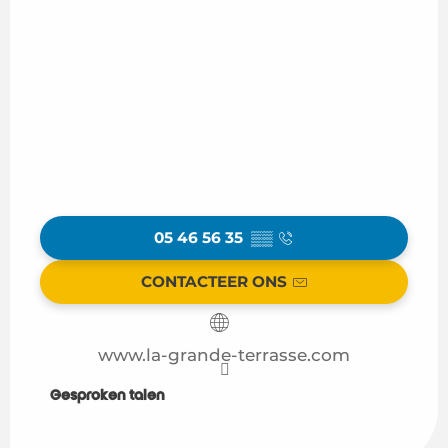
05 46 56 35
▒▒
CONTACTEER ONS
www.la-grande-terrasse.com
Gesproken talen
Gesproken talen