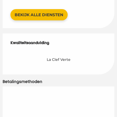
BEKIJK ALLE DIENSTEN
Dienstverlening
Kwaliteitsaanduiding
Kwaliteitsaanduiding
La Clef Verte
Betalingsmethoden