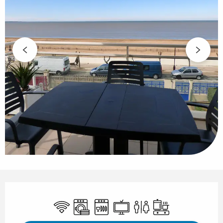
Openingstijden en contactgegeven
Wifi
Wasmachine
Vaatwassers
Televisie
Toiletten
Kookplaat