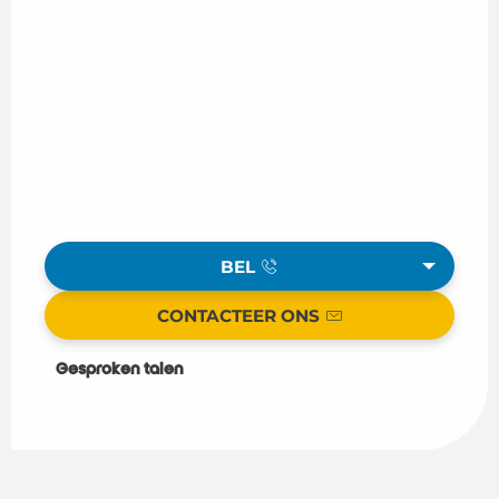
BEL
CONTACTEER ONS
Gesproken talen
Gesproken talen