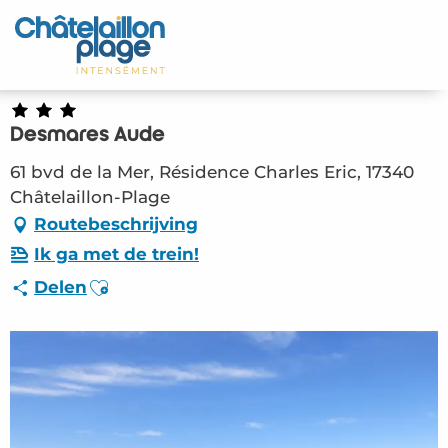
Aller
au
Home – NL
contenu
principal
Ontdek
Desmares Aude
Activiteiten
61 bvd de la Mer, Résidence Charles Eric, 17340
Leven
Châtelaillon-Plage
Routebeschrijving
Afspraken
Ik ga met de trein!
Ajouter aux favoris
Delen
Uw verblijf - NL
HLO – Desmares Aude (Châtelaillon-Plage)
#2808272