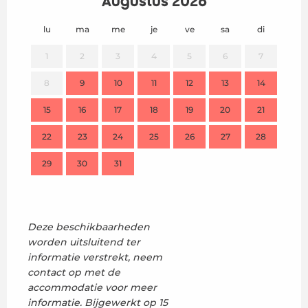
Augustus 2026
lu
ma
me
je
ve
sa
di
lu
1
2
3
4
5
6
7
8
9
10
11
12
13
14
2
15
16
17
18
19
20
21
9
22
23
24
25
26
27
28
16
29
30
31
23
30
Deze beschikbaarheden
worden uitsluitend ter
informatie verstrekt, neem
contact op met de
accommodatie voor meer
informatie.
Bijgewerkt op
15