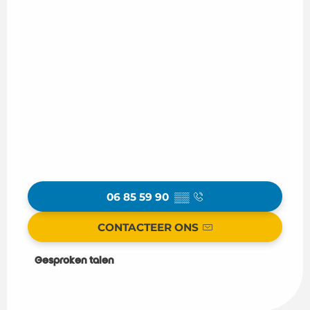
06 85 59 90
▒▒
CONTACTEER ONS
Gesproken talen
Gesproken talen