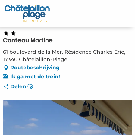
Aller
au
Home – NL
contenu
principal
Ontdek
Canteau Martine
Activiteiten
61 boulevard de la Mer, Résidence Charles Eric,
Leven
17340 Châtelaillon-Plage
Routebeschrijving
Afspraken
Ik ga met de trein!
Ajouter aux favoris
Delen
Uw verblijf - NL
HLO – Canteau Martine (Châtelaillon-Plage)
#2808212