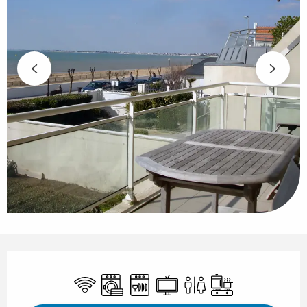
Openingstijden en contactgegeven
Wifi
Wasmachine
Vaatwassers
Televisie
Toiletten
Kookplaat