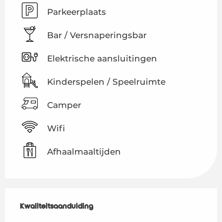
Parkeerplaats
Bar / Versnaperingsbar
Elektrische aansluitingen
Kinderspelen / Speelruimte
Camper
Wifi
Afhaalmaaltijden
Dienstverlening
Kwaliteitsaanduiding
Kwaliteitsaanduiding