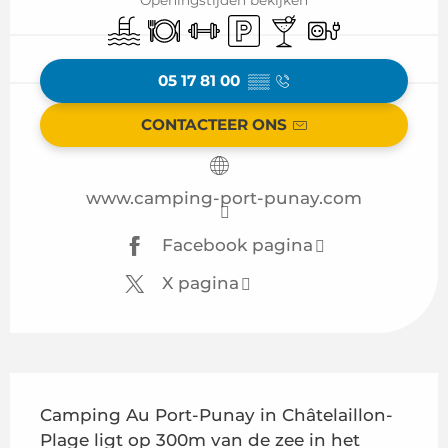
Zwembad
Restaurant
Sporthal
Parkeerplaats
Bar / Versnaperingsb
Elektrische aans
05 17 81 00
▒▒
CONTACTEER ONS
www.camping-port-punay.com
Facebook pagina
X pagina
Beschrijving
Camping Au Port-Punay in Châtelaillon-
Plage ligt op 300m van de zee in het 