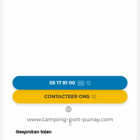
05 17 81 00
▒▒
CONTACTEER ONS
www.camping-port-punay.com
Gesproken talen
Gesproken talen