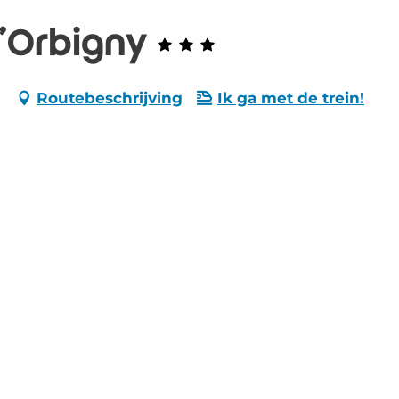
'Orbigny
Routebeschrijving
Ik ga met de trein!