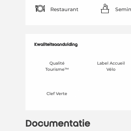
Restaurant
Semin
Dienstverlenin
Kwaliteitsaanduiding
Kwaliteitsaanduiding
Qualité
Label Accueil
Tourisme™
Vélo
Clef Verte
Documentatie