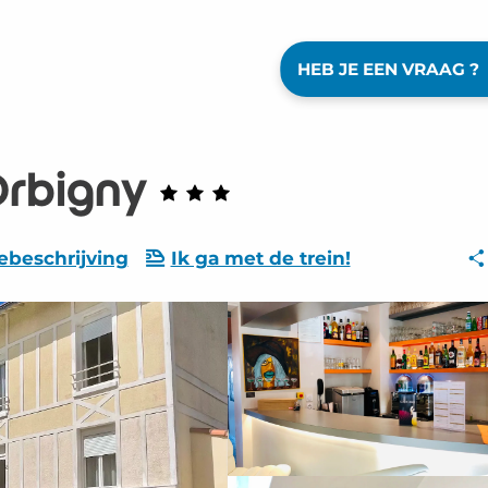
HEB JE EEN VRAAG ?
Orbigny
ebeschrijving
Ik ga met de trein!