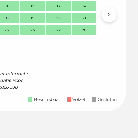
11
12
13
14
2
18
19
20
21
9
1
25
26
27
28
16
1
23
2
30
er informatie
datie voor
2026 338
Beschikbaar
Volzet
Gesloten