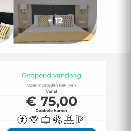
+ 12
Openingstijden en
Geopend vandaag
Openingstijden bekijken
Vanaf
€ 75,00
Dubbele kamer
Toegankelijkheid
Wifi
Televisie
Met airco
Zwembad
Parkeerplaats