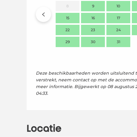
8
9
10
15
16
17
22
23
24
29
30
31
Deze beschikbaarheden worden uitsluitend t
verstrekt, neem contact op met de accommo
meer informatie.
Bijgewerkt op
08 augustus 
04:33.
Locatie