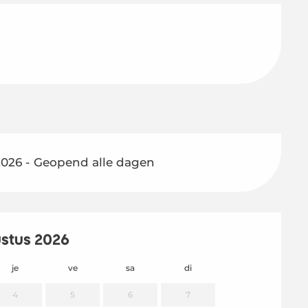
2026 - Geopend alle dagen
stus 2026
je
ve
sa
di
lu
m
4
5
6
7