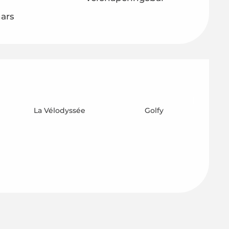
ars
g
La Vélodyssée
Golfy