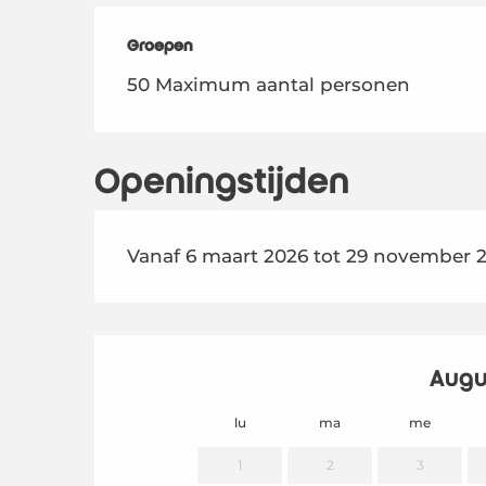
Groepen
Groepen
50 Maximum aantal personen
Openingstijden
Vanaf 6 maart 2026 tot 29 november 
Augu
lu
ma
me
1
2
3