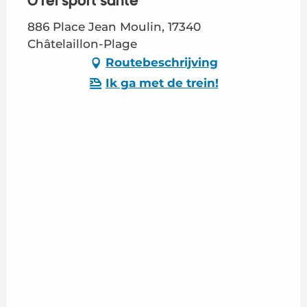
O’rel sport santé
886 Place Jean Moulin, 17340
Châtelaillon-Plage
Routebeschrijving
Ik ga met de trein!