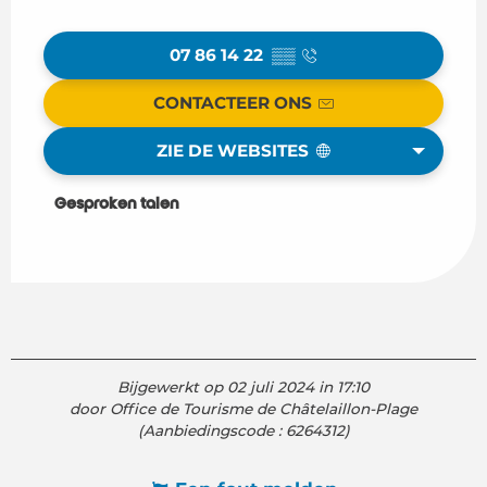
07 86 14 22
▒▒
CONTACTEER ONS
ZIE DE WEBSITES
Gesproken talen
Gesproken talen
Bijgewerkt op 02 juli 2024 in 17:10
door Office de Tourisme de Châtelaillon-Plage
(Aanbiedingscode :
6264312
)