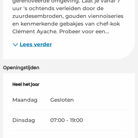
gerenoveerde omgeving. Laat je vanaf 7 
uur 's ochtends verleiden door de 
zuurdesembroden, gouden viennoiseries 
en kenmerkende gebakjes van chef-kok 
Clément Ayache. Probeer voor een...
Lees verder
Openingstijden
Heel het jaar
Heel het jaar
Maandag
Gesloten
Dinsdag
07:00 - 19:00