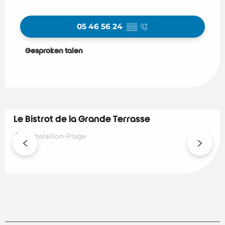
05 46 56 24
▒▒
Gesproken talen
Gesproken talen
Le Bistrot de la Grande Terrasse
Châtelaillon-Plage