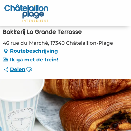
Aller
au
Home – NL
contenu
principal
Ontdek
Bakkerij La Grande Terrasse
Activiteiten
46 rue du Marché, 17340 Châtelaillon-Plage
Routebeschrijving
Leven
Ik ga met de trein!
Ajouter aux favoris
Delen
Afspraken
Uw verblijf - NL
ORG – Bakkerij La Grande Terrasse
(Châtelaillon-Plage) #5824606