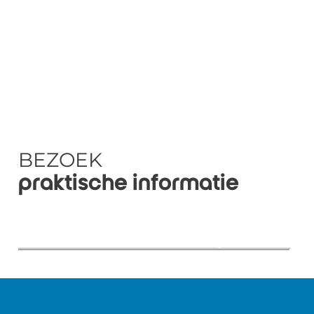
BEZOEK
praktische informatie
Hoe kom ik in Châtelaillon-Plage? – NL
Zoek uw accommodatie – NL
VVV-kantoren – NL