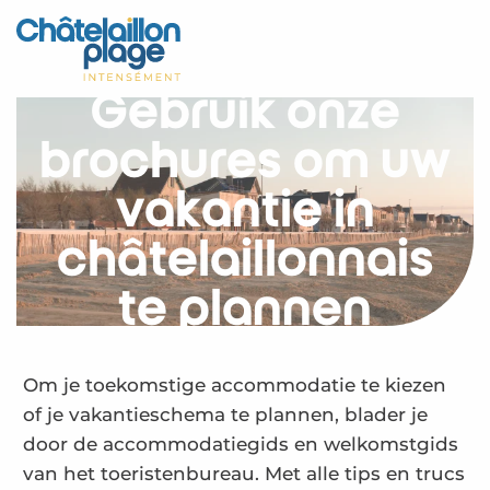
Aller
au
Home – NL
contenu
principal
Gebruik onze
Ontdek
brochures om uw
Activiteiten
vakantie in
Leven
châtelaillonnais
Afspraken
te plannen
Uw verblijf - NL
Onze brochures
Om je toekomstige accommodatie te kiezen
of je vakantieschema te plannen, blader je
door de accommodatiegids en welkomstgids
van het toeristenbureau. Met alle tips en trucs