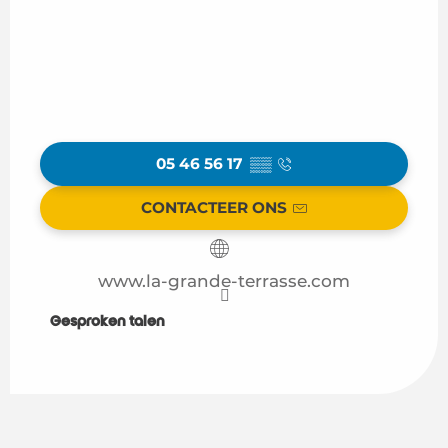
05 46 56 17
▒▒
CONTACTEER ONS
www.la-grande-terrasse.com
Gesproken talen
Gesproken talen