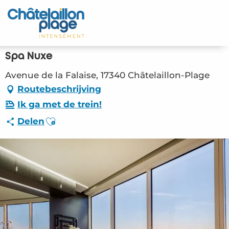
Aller
au
Home – NL
contenu
principal
Ontdek
Spa Nuxe
Activiteiten
Avenue de la Falaise, 17340 Châtelaillon-Plage
Routebeschrijving
Leven
Ik ga met de trein!
Ajouter aux favoris
Delen
Afspraken
Uw verblijf - NL
LOI – Spa Nuxe (Châtelaillon-Plage) #2808520