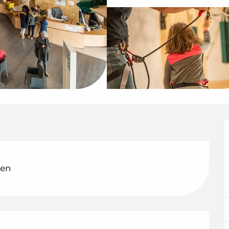
ten
g