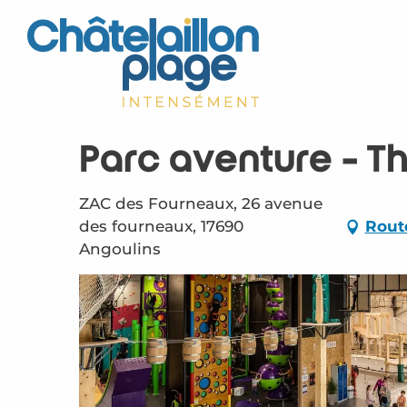
Aller
au
contenu
principal
Parc aventure - T
ZAC des Fourneaux, 26 avenue
des fourneaux, 17690
Rout
Angoulins