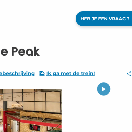
HEB JE EEN VRAAG ?
he Peak
ebeschrijving
Ik ga met de trein!