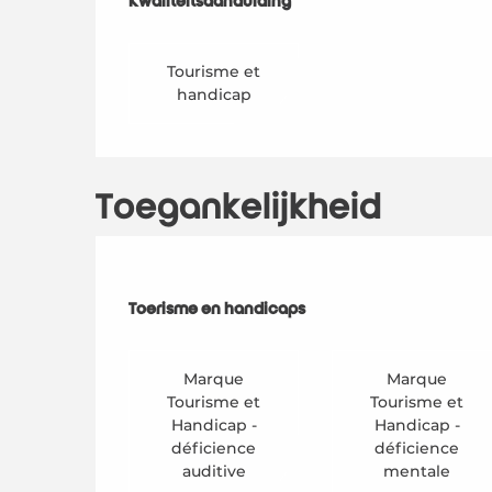
Kwaliteitsaanduiding
Kwaliteitsaanduiding
Tourisme et
handicap
Toegankelijkheid
Toerisme en handicaps
Toerisme en handicaps
Marque
Marque
Tourisme et
Tourisme et
Handicap -
Handicap -
déficience
déficience
auditive
mentale