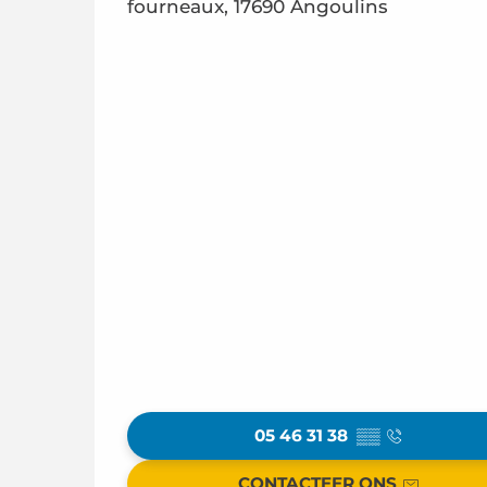
fourneaux, 17690 Angoulins
05 46 31 38
▒▒
CONTACTEER ONS