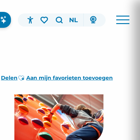
NL
Accessibilité
Zoek op
Voir les favoris
Ajouter aux favoris
Delen
Aan mijn favorieten toevoegen