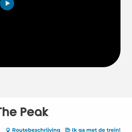
The Peak
Routebeschrijving
Ik ga met de trein!