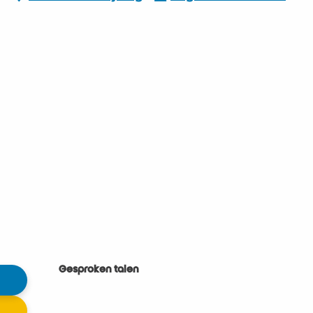
Gesproken talen
Gesproken talen