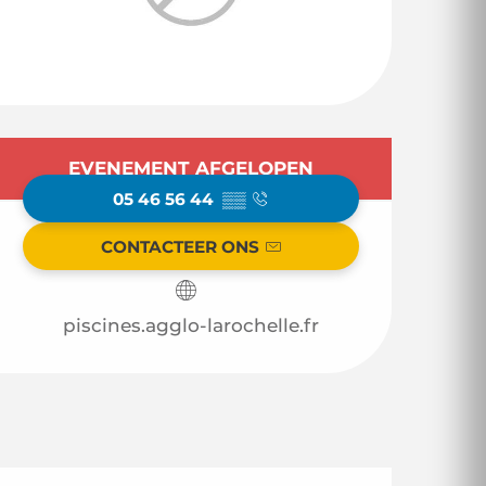
Openingstijden en
EVENEMENT AFGELOPEN
05 46 56 44
▒▒
CONTACTEER ONS
piscines.agglo-larochelle.fr