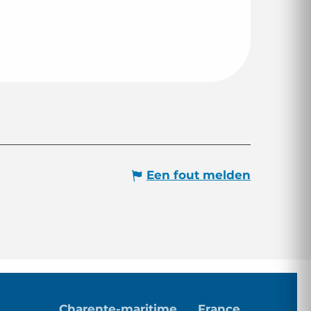
Een fout melden
Charente-maritime
France