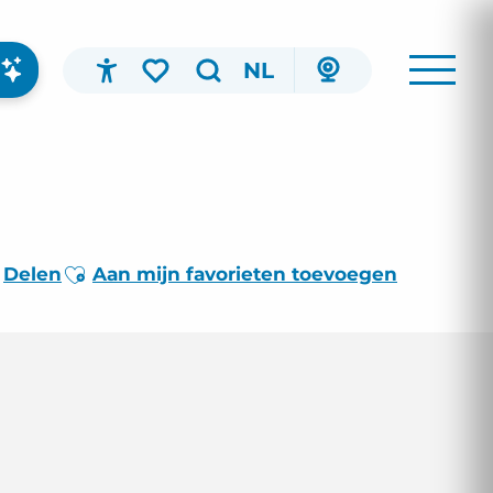
NL
Accessibilité
Zoek op
Voir les favoris
Ajouter aux favoris
Delen
Aan mijn favorieten toevoegen