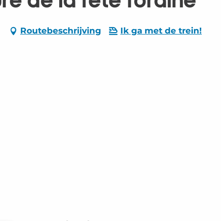
re de la fête foraine
Routebeschrijving
Ik ga met de trein!