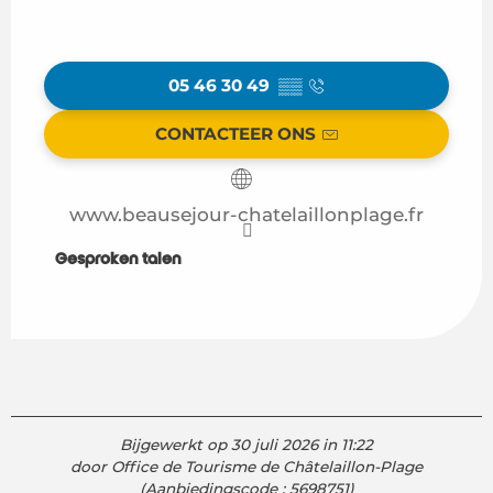
05 46 30 49
▒▒
CONTACTEER ONS
www.beausejour-chatelaillonplage.fr
Gesproken talen
Gesproken talen
Bijgewerkt op 30 juli 2026 in 11:22
door Office de Tourisme de Châtelaillon-Plage
(Aanbiedingscode :
5698751
)