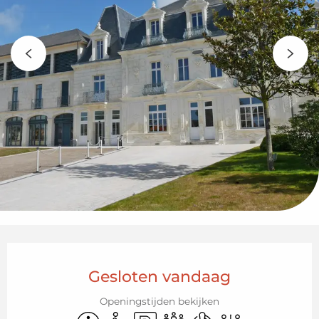
Openingstijden en contactgegeven
Gesloten vandaag
Openingstijden bekijken
Toegankelijkheid
Toegang voor gehandicapten
Parkeerplaats
Vergaderzaal
Met airco
Toiletten