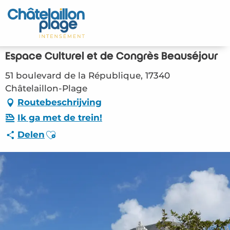
Aller
au
Home – NL
contenu
principal
Ontdek
Espace Culturel et de Congrès Beauséjour
Activiteiten
51 boulevard de la République, 17340
Châtelaillon-Plage
Leven
Routebeschrijving
Ik ga met de trein!
Afspraken
Ajouter aux favoris
Delen
Uw verblijf - NL
LOI – Espace Culturel et de Congrès
Beauséjour (Châtelaillon-Plage) #2808168