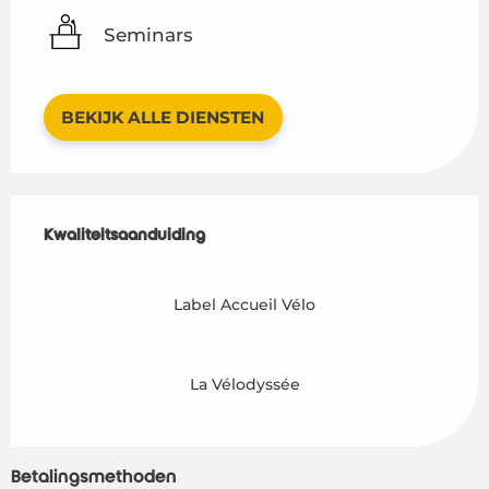
Seminars
BEKIJK ALLE DIENSTEN
Dienstverlening
Kwaliteitsaanduiding
Kwaliteitsaanduiding
Label Accueil Vélo
La Vélodyssée
Betalingsmethoden