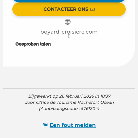
CONTACTEER ONS
boyard-croisiere.com
Gesproken talen
Gesproken talen
Bijgewerkt op 26 februari 2026 in 10:37
door Office de Tourisme Rochefort Océan
(Aanbiedingscode :
5761204
)
Een fout melden