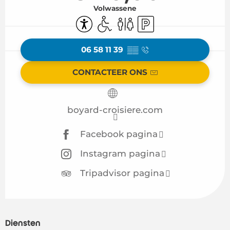
Volwassene
Toegankelijkheid
Toegang voor gehandicapten
Toiletten
Parkeerplaats
06 58 11 39
▒▒
CONTACTEER ONS
boyard-croisiere.com
Facebook pagina
Instagram pagina
Tripadvisor pagina
Diensten