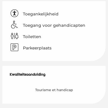
Toegankelijkheid
Toegang voor gehandicapten
Toiletten
Parkeerplaats
Dienstverlening
Kwaliteitsaanduiding
Kwaliteitsaanduiding
Tourisme et handicap