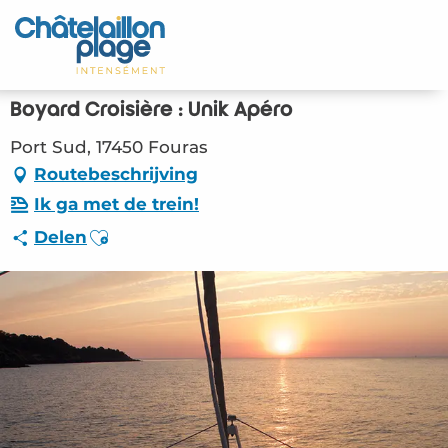
Aller
au
Home – NL
contenu
principal
Ontdek
Boyard Croisière : Unik Apéro
Activiteiten
Port Sud, 17450 Fouras
Routebeschrijving
Leven
Ik ga met de trein!
Ajouter aux favoris
Delen
Afspraken
Uw verblijf - NL
LOI – Boyard Croisière : Unik Apéro (Fouras)
#3704452