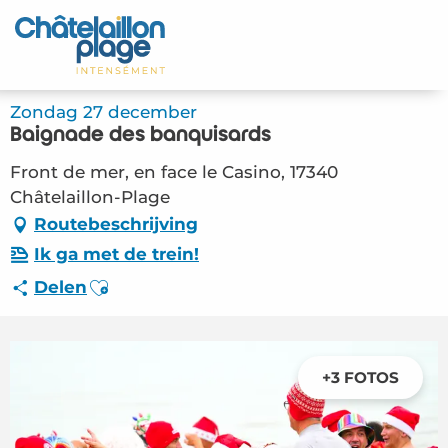
Aller
au
Home – NL
contenu
principal
Ontdek
Zondag 27 december
Baignade des banquisards
Activiteiten
Front de mer, en face le Casino, 17340
Leven
Châtelaillon-Plage
Routebeschrijving
Afspraken
Ik ga met de trein!
Ajouter aux favoris
Delen
Uw verblijf - NL
FMA – Baignade des banquisards
(Châtelaillon-Plage) #6022975
+3 FOTOS