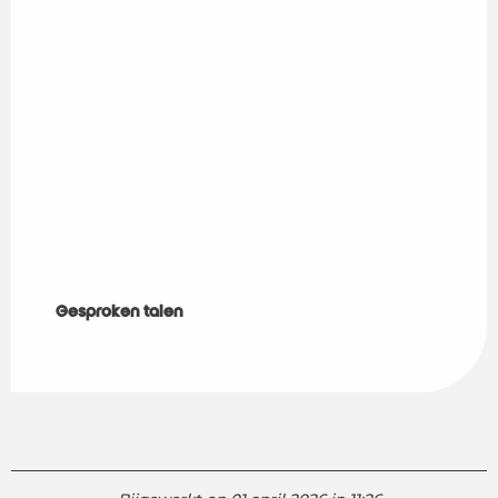
Gesproken talen
Gesproken talen