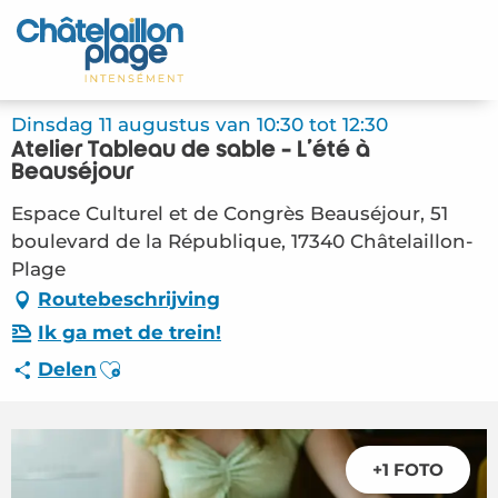
Aller
au
Home – NL
contenu
principal
Ontdek
Dinsdag 11 augustus van 10:30 tot 12:30
Atelier Tableau de sable - L'été à
Activiteiten
Beauséjour
Espace Culturel et de Congrès Beauséjour, 51
Leven
boulevard de la République, 17340 Châtelaillon-
Plage
Afspraken
Routebeschrijving
Uw verblijf - NL
Ik ga met de trein!
Ajouter aux favoris
Delen
FMA – Atelier Tableau de sable – L’été à
Beauséjour (Châtelaillon-Plage) #6415834
+1 FOTO