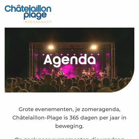
Aller
au
Home – NL
contenu
principal
Ontdek
Activiteiten
Agenda
Leven
Afspraken
Uw verblijf - NL
Kalender – NL
Grote evenementen, je zomeragenda,
Châtelaillon-Plage is 365 dagen per jaar in
beweging.