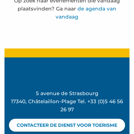
Op zoek naar evenementen die vandaag
plaatsvinden? Ga naar
de agenda van
vandaag
Mémorielles balnéaires
Strandconcert - Feeling Good bij La Vague
Uitzonderlijk concert in de kerk Sainte Madelein
Atelier Ô Mon beau miroir - L'été à Beauséjour
Workshop „Zomerse kaarsen en mocktails” bij Va
Frédérique Bernier expose à l'espace Carnot
5 avenue de Strasbourg
Atelier Hip Hop - L'été à Beauséjour
17340, Châtelaillon-Plage Tel. +33 (0)5 46 56
Ontdek de vogels en een oesterhut - Rondleidin
26 97
Cursus waterredding
Beach club - Mômes à la plage
CONTACTEER DE DIENST VOOR TOERISME
Yoga pilates avec Valérie