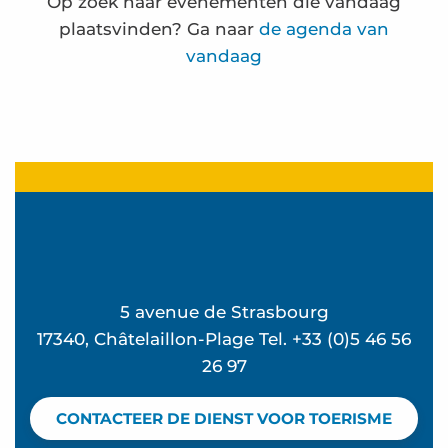
Op zoek naar evenementen die vandaag
plaatsvinden? Ga naar
de agenda van
vandaag
Frédérique Bernier expose à l'espace Carnot
Oceaanwandeling
"Terug van het strand"-avonden in de Ekume
Kermis
La Rando des forts - Wandeling door de zee
Terra Aventura - La Rosière à rosier...
5 avenue de Strasbourg
Visites de sites de compostage partagé en habitat
17340, Châtelaillon-Plage Tel. +33 (0)5 46 56
Ateliers d'initiation au compostage
26 97
Terra Aventura - la bête dans le guidon
Promenade des villas de Châtelaillon-plage
CONTACTEER DE DIENST VOOR TOERISME
Eglise Sainte Madeleine - Rondleiding met audi