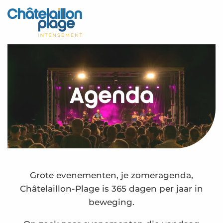
Aller
au
Home – NL
contenu
principal
Ontdek
Activiteiten
Agenda
Leven
Afspraken
Uw verblijf - NL
Kalender – NL
Grote evenementen, je zomeragenda,
Châtelaillon-Plage is 365 dagen per jaar in
beweging.