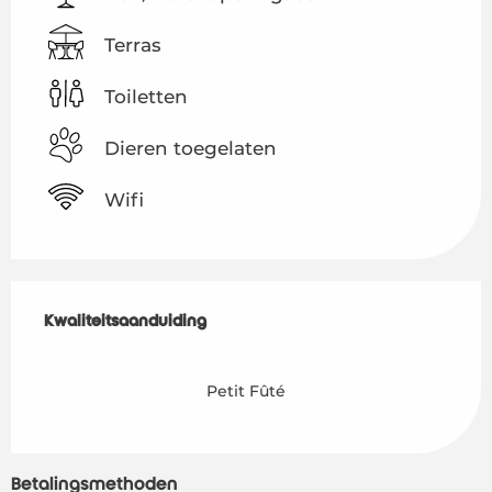
Terras
Toiletten
Dieren toegelaten
Wifi
Dienstverlening
Kwaliteitsaanduiding
Kwaliteitsaanduiding
Petit Fûté
Betalingsmethoden