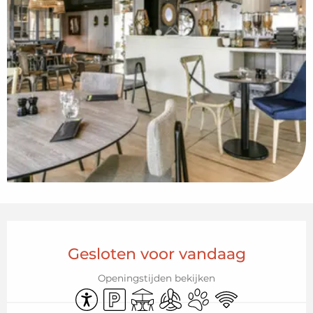
Openingstijden en contactgegeven
Gesloten voor vandaag
Openingstijden bekijken
Toegankelijkheid
Parkeerplaats
Terras
Met airco
Dieren toegelaten
Wifi