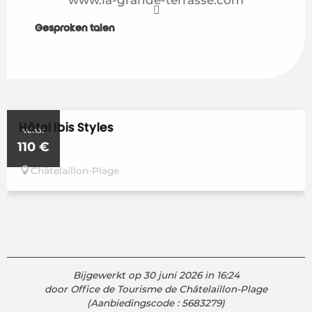
Gesproken talen
Gesproken talen
Hôtel Ibis Styles
vanaf
110
€
Châtelaillon-Plage
Bijgewerkt op 30 juni 2026 in 16:24
door Office de Tourisme de Châtelaillon-Plage
(Aanbiedingscode :
5683279
)