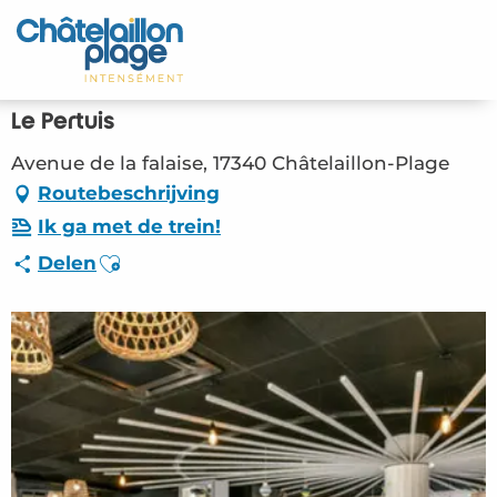
Aller
au
Home – NL
contenu
principal
Ontdek
Le Pertuis
Activiteiten
Avenue de la falaise, 17340 Châtelaillon-Plage
Routebeschrijving
Leven
Ik ga met de trein!
Ajouter aux favoris
Delen
Afspraken
Uw verblijf - NL
RES – Le Pertuis (Châtelaillon-Plage)
#2808414