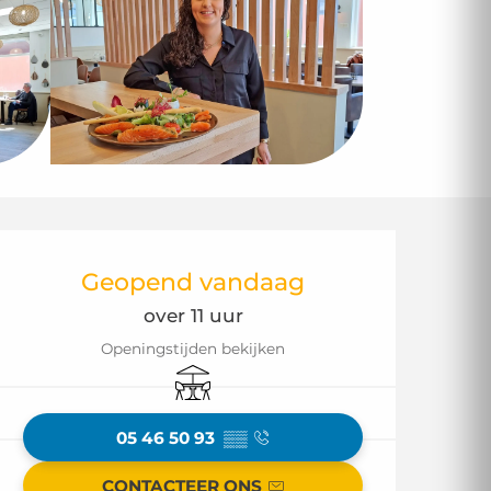
Openingstijden en
Geopend vandaag
over 11 uur
Openingstijden bekijken
Terras
05 46 50 93
▒▒
CONTACTEER ONS