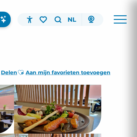
NL
Accessibilité
Zoek op
Voir les favoris
Ajouter aux favoris
Delen
Aan mijn favorieten toevoegen