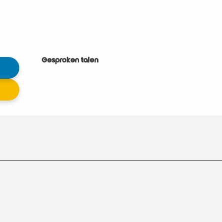
Gesproken talen
Gesproken talen