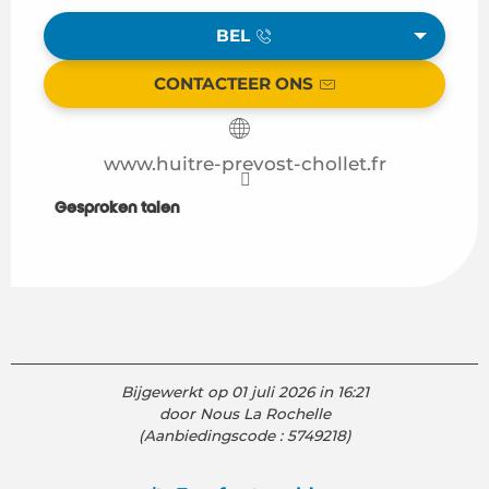
BEL
CONTACTEER ONS
www.huitre-prevost-chollet.fr
Gesproken talen
Gesproken talen
Bijgewerkt op 01 juli 2026 in 16:21
door Nous La Rochelle
(Aanbiedingscode :
5749218
)