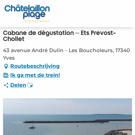
Aller
au
Home – NL
contenu
principal
Ontdek
Cabane de dégustation – Ets Prevost-
Chollet
Activiteiten
43 avenue André Dulin - Les Boucholeurs, 17340
Yves
Leven
Routebeschrijving
Afspraken
Ik ga met de trein!
Ajouter aux favoris
Delen
Uw verblijf - NL
RES – Cabane de dégustation – Ets Prevost-
Chollet (Yves) #2808288