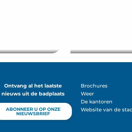
Zonsondergang in de
herfst: een
onvergetelijk momen
asso – NL
NL
Ontvang al het laatste
Brochures
nieuws uit de badplaats
Weer
De kantoren
ABONNEER U OP ONZE
Website van de sta
NIEUWSBRIEF