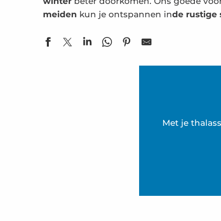
winter
beter doorkomen. Ons goede vo
meiden
kun je ontspannen in
de rustige 
Met je thalas