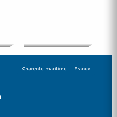
Weekendje Châtelaillon
t –
buiten het hoogseizoen
– NL
Charente-maritime
France
d