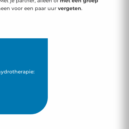
Met je partner, alleen of
met een groep
een voor een paar uur
vergeten
.
hydrotherapie: