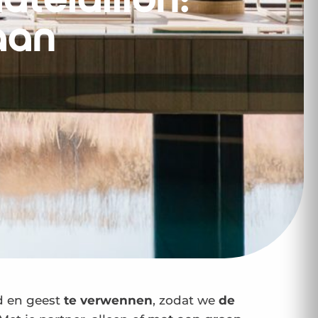
telaillon:
aan
d en geest
te verwennen
, zodat we
de