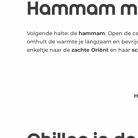
Hammam ma
Volgende halte: de
hammam
. Open de c
omhult de warmte je langzaam en bevrijdt
enkeltje naar de
zachte Oriënt
en haar
s
H