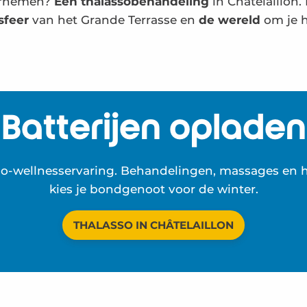
ornemen?
Een thalassobehandeling
in Châtelaillon. 
sfeer
van het Grande Terrasse en
de wereld
om je h
Batterijen opladen
so-wellnesservaring. Behandelingen, massages en 
kies je bondgenoot voor de winter.
THALASSO IN CHÂTELAILLON