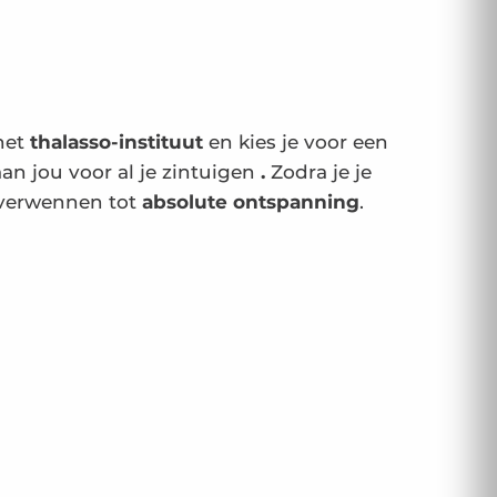
 het
thalasso-instituut
en kies je voor een
aan jou voor al je zintuigen
.
Zodra je je
e verwennen tot
absolute ontspanning
.