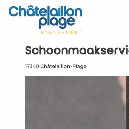
Aller
au
contenu
principal
Schoonmaakservic
17340 Châtelaillon-Plage