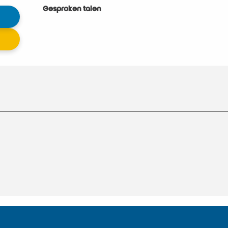
Gesproken talen
Gesproken talen