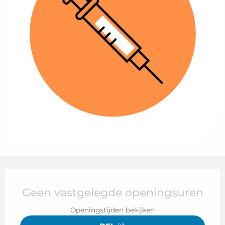
Openingstijden en contactgegeven
Geen vastgelegde openingsuren
Openingstijden bekijken