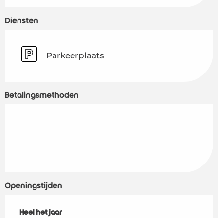
Diensten
Parkeerplaats
Betalingsmethoden
Openingstijden
Heel het jaar
Heel het jaar