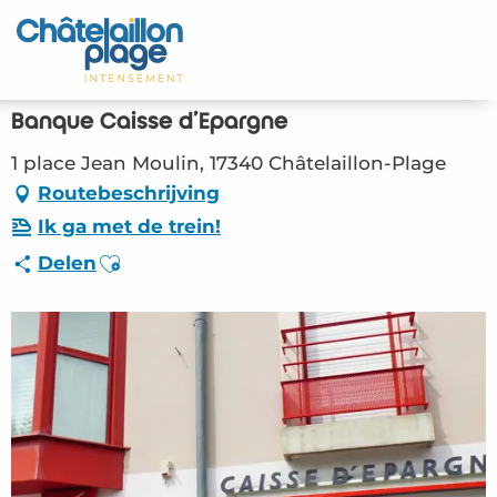
Aller
au
Home – NL
contenu
principal
Ontdek
Banque Caisse d'Epargne
Activiteiten
1 place Jean Moulin, 17340 Châtelaillon-Plage
Routebeschrijving
Leven
Ik ga met de trein!
Ajouter aux favoris
Delen
Afspraken
Uw verblijf - NL
ORG – Banque Caisse d’Epargne
(Châtelaillon-Plage) #2808209