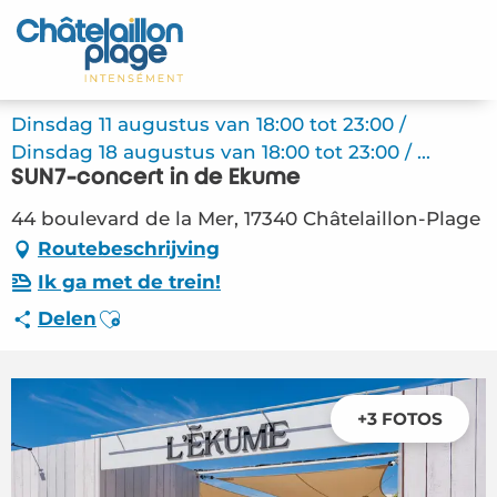
Aller
au
Home – NL
contenu
principal
Ontdek
Dinsdag 11 augustus van 18:00 tot 23:00 /
Dinsdag 18 augustus van 18:00 tot 23:00 / ...
Activiteiten
SUN7-concert in de Ekume
Leven
44 boulevard de la Mer, 17340 Châtelaillon-Plage
Routebeschrijving
Afspraken
Ik ga met de trein!
Ajouter aux favoris
Delen
Uw verblijf - NL
FMA – SUN7-concert in de Ekume
(Châtelaillon-Plage) #6467529
+3 FOTOS