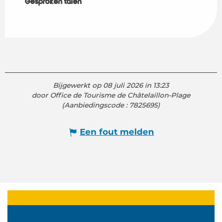
Gesproken talen
Gesproken talen
Bijgewerkt op 08 juli 2026 in 13:23
door Office de Tourisme de Châtelaillon-Plage
(Aanbiedingscode :
7825695
)
Een fout melden